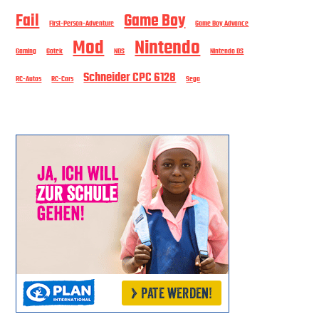
Fail
Game Boy
First-Person-Adventure
Game Boy Advance
Mod
Nintendo
Gaming
Gotek
NDS
Nintendo DS
Schneider CPC 6128
RC-Autos
RC-Cars
Sega