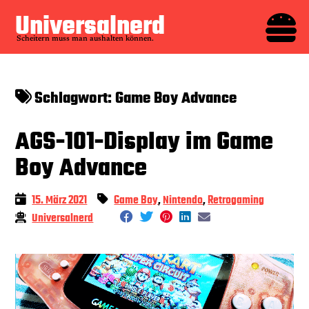
Zum

Universalnerd
Inhalt
Scheitern muss man aushalten können.
springen
Schlagwort:
Game Boy Advance
AGS-101-Display im Game
Boy Advance
15. März 2021
Game Boy
,
Nintendo
,
Retrogaming
Universalnerd