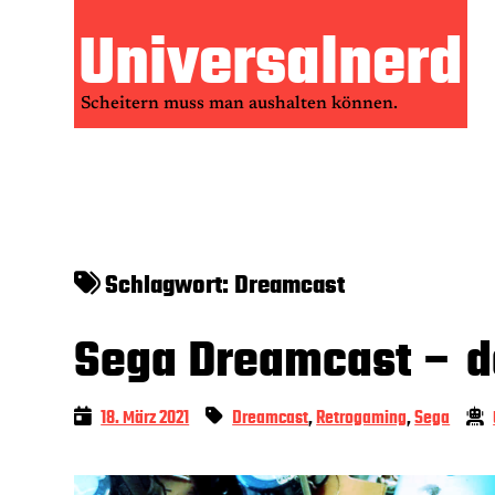
Zum
Universalnerd
Inhalt
springen
Scheitern muss man aushalten können.
Schlagwort:
Dreamcast
Sega Dreamcast – d
18. März 2021
Dreamcast
,
Retrogaming
,
Sega