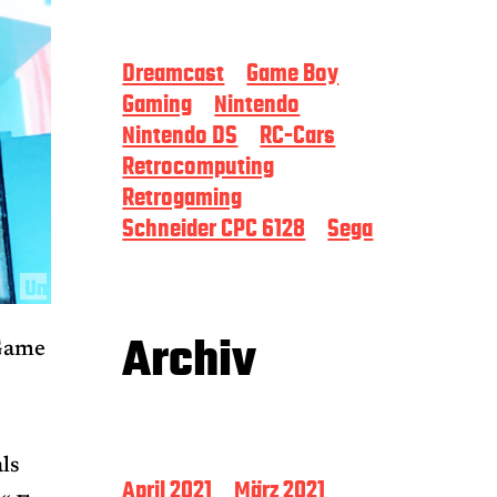
Dreamcast
Game Boy
Gaming
Nintendo
Nintendo DS
RC-Cars
Retrocomputing
Retrogaming
Schneider CPC 6128
Sega
Archiv
 Game
ls
April 2021
März 2021