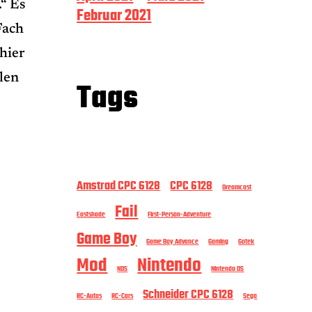
.“ Es
Februar 2021
Fach
hier
len
Tags
Amstrad CPC 6128
CPC 6128
Dreamcast
Fail
Eastshade
First-Person-Adventure
Game Boy
Game Boy Advance
Gaming
Gotek
Mod
Nintendo
NDS
Nintendo DS
Schneider CPC 6128
RC-Autos
RC-Cars
Sega