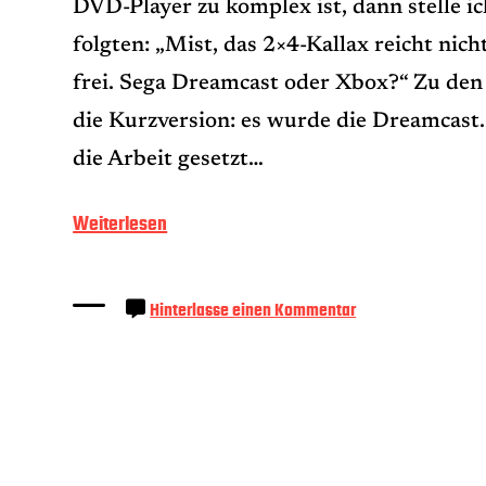
DVD-Player zu komplex ist, dann stelle i
folgten: „Mist, das 2×4-Kallax reicht nic
frei. Sega Dreamcast oder Xbox?“ Zu den 
die Kurzversion: es wurde die Dreamcast.
die Arbeit gesetzt…
„Sega
Weiterlesen
Dreamcast
–
zu
Hinterlasse einen Kommentar
Sega
der
Dreamcast
Batterie-
–
der
Tausch“
Batterie-
Tausch