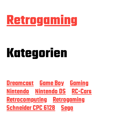
Dreamcast
Batterie-
–
Retrogaming
der
Tausch“
Batterie-
Tausch
Kategorien
Dreamcast
Game Boy
Gaming
Nintendo
Nintendo DS
RC-Cars
Retrocomputing
Retrogaming
Schneider CPC 6128
Sega