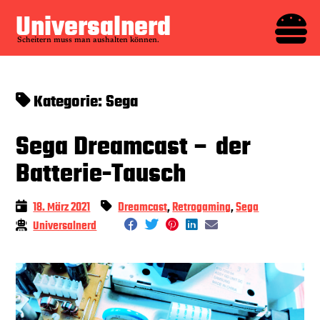
Zum

Universalnerd
Inhalt
Scheitern muss man aushalten können.
springen
Kategorie:
Sega
Sega Dreamcast – der
Batterie-Tausch
18. März 2021
Dreamcast
,
Retrogaming
,
Sega
Universalnerd