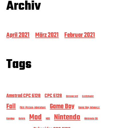
Archiv
April 2021
März 2021
Februar 2021
Tags
Amstrad CPC 6128
CPC 6128
Dreamcast
Eastshade
Fail
Game Boy
First-Person-Adventure
Game Boy Advance
Mod
Nintendo
Gaming
Gotek
NDS
Nintendo DS