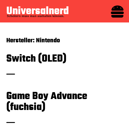
Zum

Universalnerd
Inhalt
Scheitern muss man aushalten können.
springen
Hersteller:
Nintendo
Switch (OLED)
Game Boy Advance
(fuchsia)