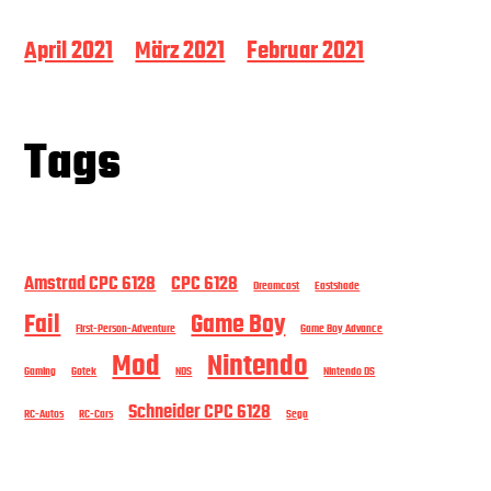
April 2021
März 2021
Februar 2021
Tags
Amstrad CPC 6128
CPC 6128
Dreamcast
Eastshade
Fail
Game Boy
First-Person-Adventure
Game Boy Advance
Mod
Nintendo
Gaming
Gotek
NDS
Nintendo DS
Schneider CPC 6128
RC-Autos
RC-Cars
Sega