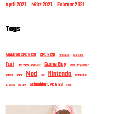
April 2021
März 2021
Februar 2021
Tags
Amstrad CPC 6128
CPC 6128
Dreamcast
Eastshade
Fail
Game Boy
First-Person-Adventure
Game Boy Advance
Mod
Nintendo
Gaming
Gotek
NDS
Nintendo DS
Schneider CPC 6128
RC-Autos
RC-Cars
Sega