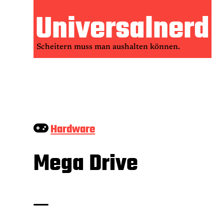
Zum
Universalnerd
Inhalt
springen
Scheitern muss man aushalten können.
Hardware
Mega Drive