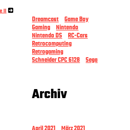
e II
Dreamcast
Game Boy
Gaming
Nintendo
Nintendo DS
RC-Cars
Retrocomputing
Retrogaming
Schneider CPC 6128
Sega
Archiv
April 2021
März 2021