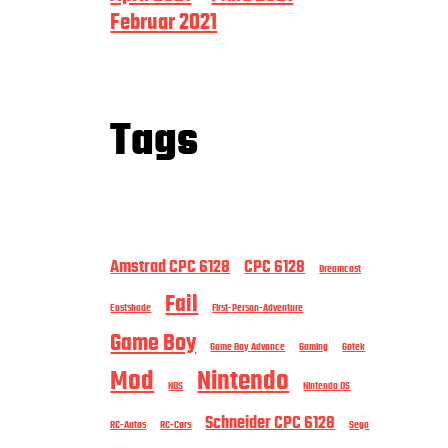
Februar 2021
Tags
Amstrad CPC 6128
CPC 6128
Dreamcast
Fail
Eastshade
First-Person-Adventure
Game Boy
Game Boy Advance
Gaming
Gotek
Mod
Nintendo
NDS
Nintendo DS
Schneider CPC 6128
RC-Autos
RC-Cars
Sega